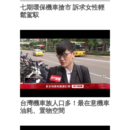
七期環保機車搶市 訴求女性輕
鬆駕馭
台灣機車族人口多！最在意機車
油耗、置物空間