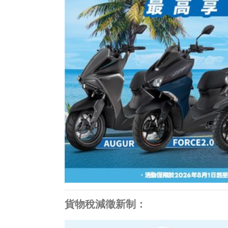
貨物稅減徵新制：