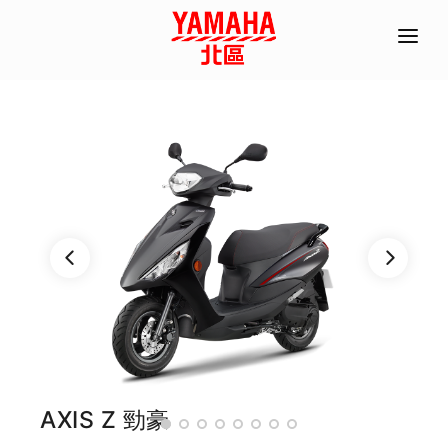
首頁
全機種產品/分期
經銷據點
常見問題
聯絡資訊
ACC部品手冊
線上商城
預約試乘
AXIS Z 勁豪