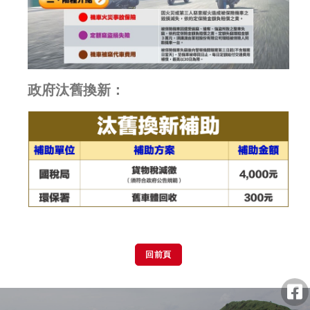
政府汰舊換新：
回前頁