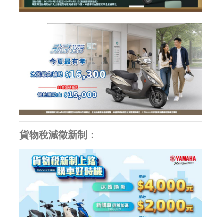
貨物稅減徵新制：